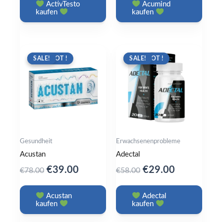
was:
is:
was:
is:
ActivTesto
Acumind
kaufen
kaufen
€79.00.
€39.00.
€79.00.
€36.00.
ANGEBOT !
SALE!
ANGEBOT !
SALE!
Gesundheit
Erwachsenenprobleme
Acustan
Adectal
Original
Current
Original
Current
€
39.00
€
29.00
€
78.00
€
58.00
price
price
price
price
was:
is:
was:
is:
Acustan
Adectal
kaufen
kaufen
€78.00.
€39.00.
€58.00.
€29.00.