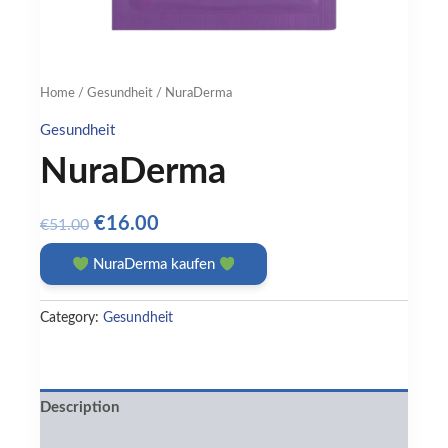
Home
/
Gesundheit
/ NuraDerma
Gesundheit
NuraDerma
Original
Current
€
16.00
€
51.00
price
price
NuraDerma kaufen
was:
is:
€51.00.
€16.00.
Category:
Gesundheit
Description
Reviews (0)