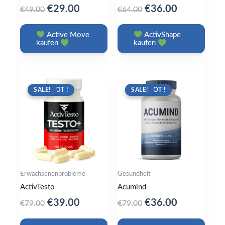
Original
Current
Original
Current
€
29.00
€
36.00
€
49.00
€
64.00
price
price
price
price
was:
is:
was:
is:
Active Move
ActivShape
kaufen
kaufen
€49.00.
€29.00.
€64.00.
€36.00.
ANGEBOT !
SALE!
ANGEBOT !
SALE!
Erwachsenenprobleme
Gesundheit
ActivTesto
Acumind
Original
Current
Original
Current
€
39.00
€
36.00
€
79.00
€
79.00
price
price
price
price