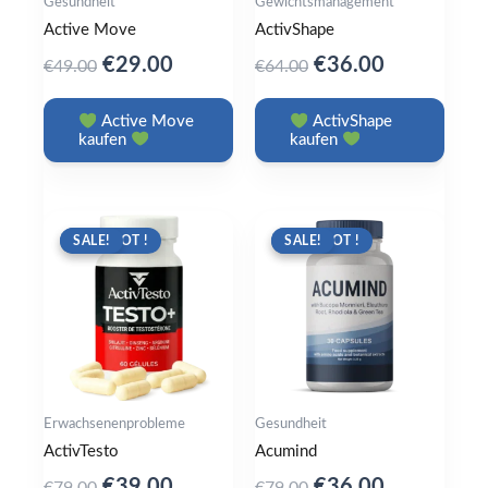
Gesundheit
Gewichtsmanagement
Active Move
ActivShape
Original
Current
Original
Current
€
29.00
€
36.00
€
49.00
€
64.00
price
price
price
price
was:
is:
was:
is:
Active Move
ActivShape
kaufen
kaufen
€49.00.
€29.00.
€64.00.
€36.00.
ANGEBOT !
SALE!
ANGEBOT !
SALE!
Erwachsenenprobleme
Gesundheit
ActivTesto
Acumind
Original
Current
Original
Current
€
39.00
€
36.00