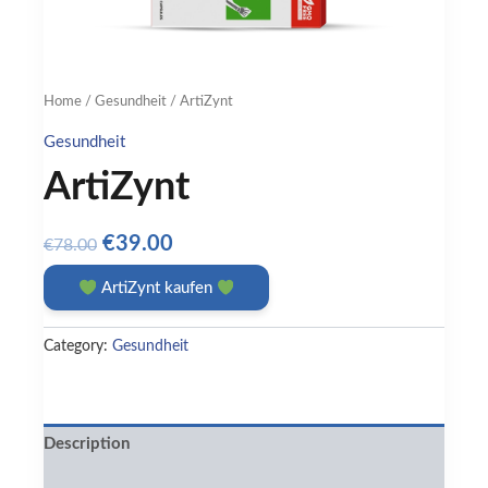
Home
/
Gesundheit
/ ArtiZynt
Gesundheit
ArtiZynt
Original
Current
€
39.00
€
78.00
price
price
ArtiZynt kaufen
was:
is:
€78.00.
€39.00.
Category:
Gesundheit
Description
Reviews (0)